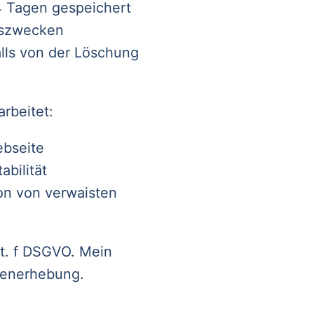
4 Tagen gespeichert
iszwecken
falls von der Löschung
rbeitet:
ebseite
bilität
ion von verwaisten
lit. f DSGVO. Mein
atenerhebung.